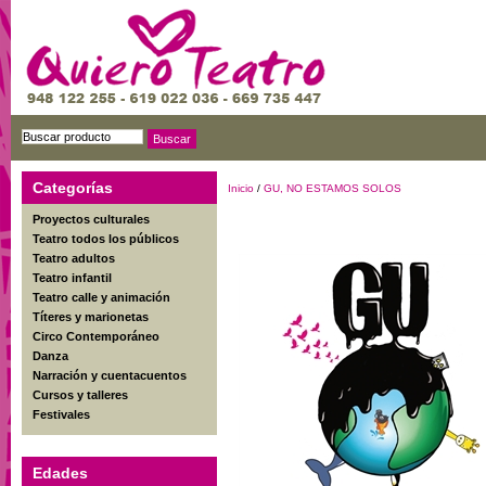
Categorías
Inicio
/
GU, NO ESTAMOS SOLOS
Proyectos culturales
Teatro todos los públicos
Teatro adultos
Teatro infantil
Teatro calle y animación
Títeres y marionetas
Circo Contemporáneo
Danza
Narración y cuentacuentos
Cursos y talleres
Festivales
Edades