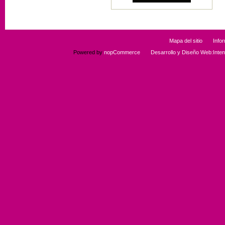
Mapa del sitio
Info
Powered by
nopCommerce
Desarrollo y Diseño Web:Int