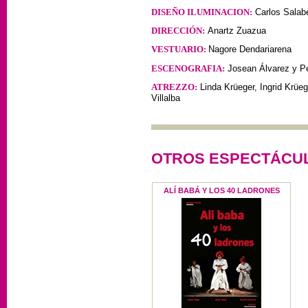
DISEÑO ILUMINACION:
Carlos Salabe
DIRECCIÓN:
Anartz Zuazua
VESTUARIO:
Nagore Dendariarena
ESCENOGRAFIA:
Josean Álvarez y Pe
ATREZZO:
Linda Krüeger, Ingrid Krüe
Villalba
OTROS ESPECTÁCUL
ALÍ BABÁ Y LOS 40 LADRONES