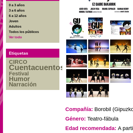
0 a 3 años
3 a 6 años
6 a 12 años
Joven
Adultos
Todos los públicos
Ver todo
Etiquetas
CIRCO
Cuentacuentos
Festival
Humor
Narración
Compañía:
Borobil (Gipuzk
Género:
Teatro-fábula
Edad recomendada:
A part